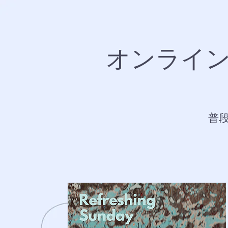
オンライ
普