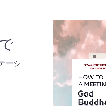
こで
テーシ
、