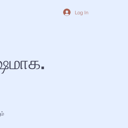
Log In
ஷமாக.
ம்