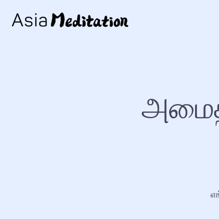
அமைத
எங