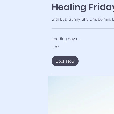
Healing Frida
with Luz, Sunny, Sky Lim, 60 min, 
Loading days...
1 hr
Book Now