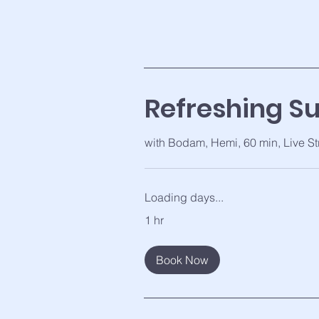
Refreshing S
with Bodam, Hemi, 60 min, Live S
Loading days...
1 hr
Book Now